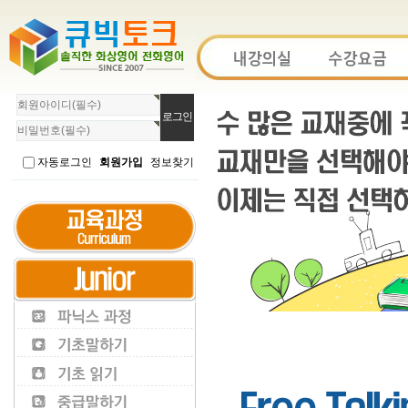
회
원
로
그
자동로그인
회원가입
정보찾기
인