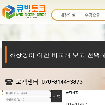
회
공지사항
원
로
그
Total 52건
1 페이지